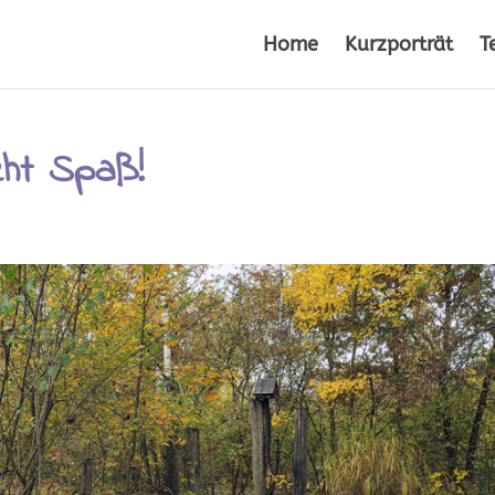
Home
Kurzporträt
T
cht Spaß!